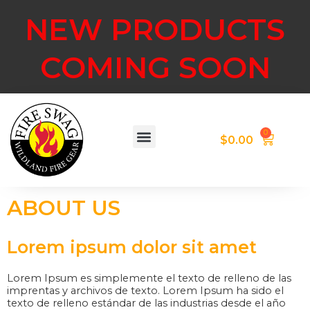
Skip
NEW PRODUCTS
to
content
COMING SOON
Menu
0
Cart
$
0.00
Contact Us
ABOUT US
Lorem ipsum dolor sit amet
Lorem Ipsum es simplemente el texto de relleno de las
imprentas y archivos de texto. Lorem Ipsum ha sido el
texto de relleno estándar de las industrias desde el año